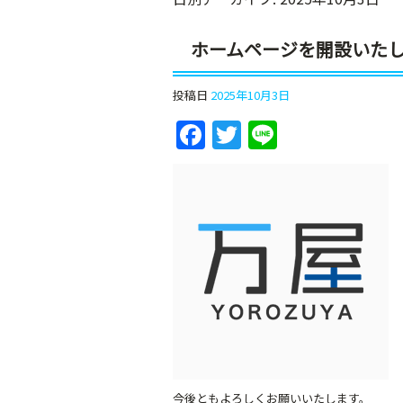
ホームページを開設いた
投稿日
2025年10月3日
F
T
Li
a
w
n
c
itt
e
e
er
b
o
o
k
今後ともよろしくお願いいたします。