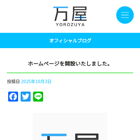
オフィシャルブログ
ホームページを開設いたしました。
投稿日
2025年10月3日
F
T
Li
a
w
n
c
itt
e
e
er
b